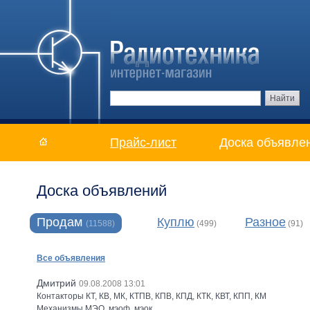
Прайс-лист
Доска объявле
Доска объявлений
Продам
Куплю
Разное
(11588)
(499)
(91)
Все объявления
Дмитрий
09.08.2008 13:01
Контакторы КТ, КВ, МК, КТПВ, КПВ, КПД, КТК, КВТ, КПП, КМ
Механизмы МЭО, мэоф, мэок,