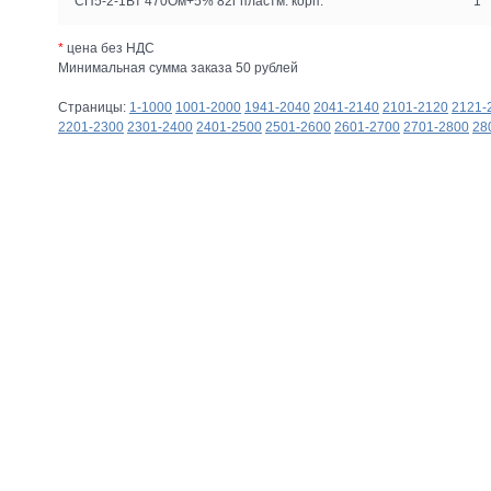
СП5-2-1Вт 470Ом+5% 82г пластм. корп.
1
*
цена без НДС
Минимальная сумма заказа 50 рублей
Страницы:
1-1000
1001-2000
1941-2040
2041-2140
2101-2120
2121-
2201-2300
2301-2400
2401-2500
2501-2600
2601-2700
2701-2800
28